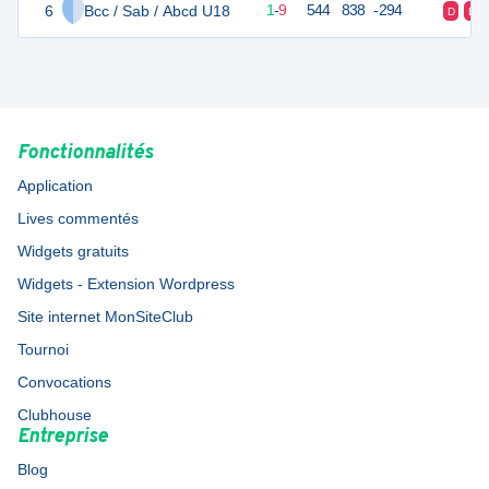
6
Bcc / Sab / Abcd U18
11
10
1
-
9
544
838
-294
D
D
Fonctionnalités
Application
Lives commentés
Widgets gratuits
Widgets - Extension Wordpress
Site internet MonSiteClub
Tournoi
Convocations
Clubhouse
Entreprise
Blog