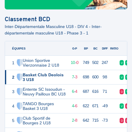
Classement
BCD
Inter-Départementale Masculine U18 - DIV 4 - Inter-
départementale masculine U18 - Phase 3 - 1
ÉQUIPES
PTS
JO
G-P
BP
BC
DIFF
RATIO
F
Union Sportive
1
20
10
10
-
0
749
502
247
V
V
Vierzonnaise 2 U18
Basket Club Deolois
2
17
10
7
-
3
698
600
98
V
V
3 U18
Entente SC Issoudun -
3
16
10
6
-
4
687
616
71
D
V
Neuvy Pailloux BC U18
TANGO Bourges
4
14
10
4
-
6
622
671
-49
V
D
Basket 3 U18
Club Sportif de
5
12
10
2
-
8
642
715
-73
D
D
Bourges 2 U18