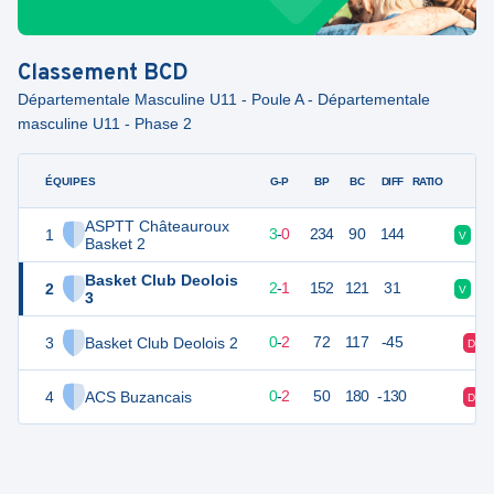
Classement
BCD
Départementale Masculine U11 - Poule A - Départementale
masculine U11 - Phase 2
ÉQUIPES
PTS
JO
G-P
BP
BC
DIFF
RATIO
F
ASPTT Châteauroux
1
6
3
3
-
0
234
90
144
V
Basket 2
Basket Club Deolois
2
5
3
2
-
1
152
121
31
V
3
3
Basket Club Deolois 2
2
2
0
-
2
72
117
-45
D
4
ACS Buzancais
2
2
0
-
2
50
180
-130
D