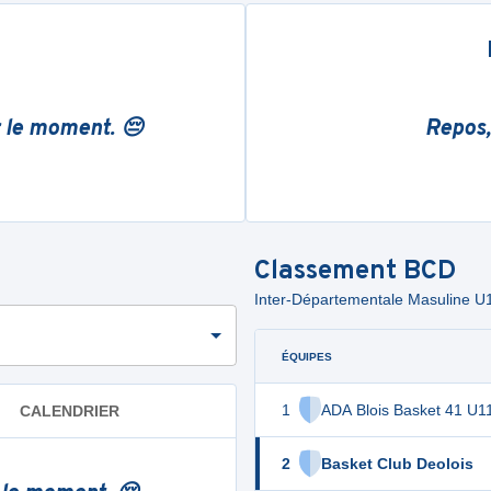
r le moment. 😔
Repos,
Classement
BCD
Inter-Départementale Masuline U1
ÉQUIPES
1
ADA Blois Basket 41 U1
CALENDRIER
2
Basket Club Deolois