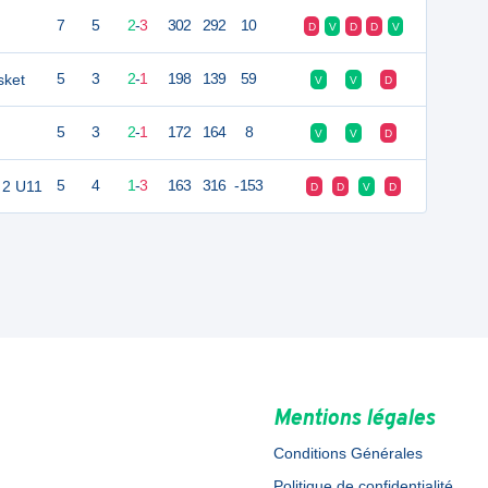
7
5
2
-
3
302
292
10
D
V
D
D
V
sket
5
3
2
-
1
198
139
59
V
V
D
5
3
2
-
1
172
164
8
V
V
D
 2 U11
5
4
1
-
3
163
316
-153
D
D
V
D
Mentions légales
Conditions Générales
Politique de confidentialité