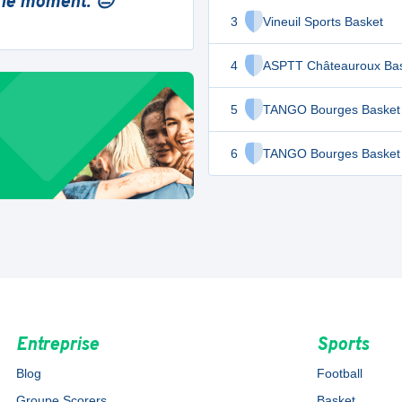
 le moment. 😔
3
Vineuil Sports Basket
4
ASPTT Châteauroux Ba
5
TANGO Bourges Basket
6
TANGO Bourges Basket
Entreprise
Sports
Blog
Football
Groupe Scorers
Basket