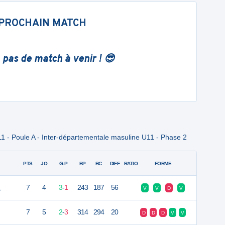
PROCHAIN MATCH
 pas de match à venir ! 😎
1 - Poule A - Inter-départementale masuline U11 - Phase 2
PTS
JO
G-P
BP
BC
DIFF
RATIO
FORME
1
7
4
3
-
1
243
187
56
V
V
D
V
7
5
2
-
3
314
294
20
D
D
D
V
V