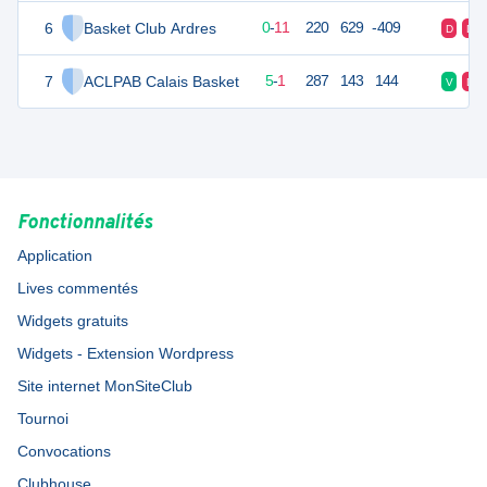
6
Basket Club Ardres
11
11
0
-
11
220
629
-409
D
D
7
ACLPAB Calais Basket
16
6
5
-
1
287
143
144
V
D
Fonctionnalités
Application
Lives commentés
Widgets gratuits
Widgets - Extension Wordpress
Site internet MonSiteClub
Tournoi
Convocations
Clubhouse