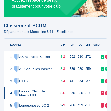
Activez l'espace de gestion
gratuitement pour votre club !
Classement
BCDM
Départementale Masculine U11 - Excellence
ÉQUIPES
PTS
JO
G-P
BP
BC
DIFF
RATIO
F
1
AS Audruicq Basket
29
11
9
-
2
582
310
272
V
D
2
AL Coquelles Basket
27
11
8
-
3
539
280
259
V
V
3
U11B
25
11
7
-
4
411
374
37
V
D
Basket Club de
4
21
11
5
-
6
370
520
-150
D
D
Marck U11
5
Longuenesse BC 2
15
11
2
-
9
286
439
-153
D
D