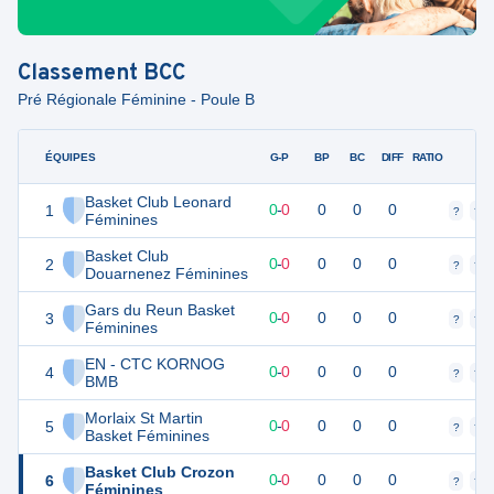
Classement
BCC
Pré Régionale Féminine - Poule B
ÉQUIPES
PTS
JO
G-P
BP
BC
DIFF
RATIO
F
Basket Club Leonard
1
0
0
0
-
0
0
0
0
?
?
Féminines
Basket Club
2
0
0
0
-
0
0
0
0
?
?
Douarnenez Féminines
Gars du Reun Basket
3
0
0
0
-
0
0
0
0
?
?
Féminines
EN - CTC KORNOG
4
0
0
0
-
0
0
0
0
?
?
BMB
Morlaix St Martin
5
0
0
0
-
0
0
0
0
?
?
Basket Féminines
Basket Club Crozon
6
0
0
0
-
0
0
0
0
?
?
Féminines