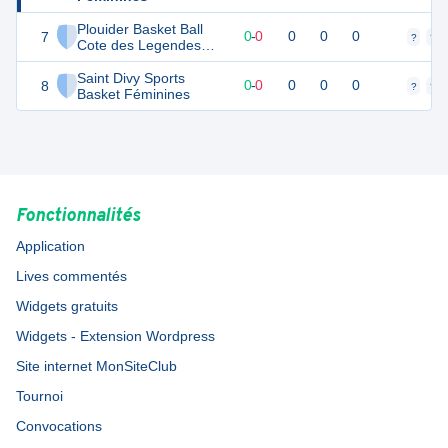
Plouider Basket Ball
7
0
0
0
-
0
0
0
0
?
?
Cote des Legendes
Féminines
Saint Divy Sports
8
0
0
0
-
0
0
0
0
?
?
Basket Féminines
Fonctionnalités
Application
Lives commentés
Widgets gratuits
Widgets - Extension Wordpress
Site internet MonSiteClub
Tournoi
Convocations