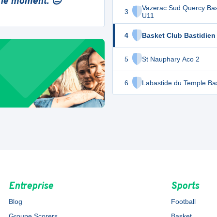
 le moment. 😔
Vazerac Sud Quercy Ba
3
U11
4
Basket Club Bastidien
5
St Nauphary Aco 2
6
Labastide du Temple Ba
Entreprise
Sports
Blog
Football
Groupe Scorers
Basket