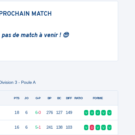
PROCHAIN MATCH
 pas de match à venir ! 😎
ivision 3 - Poule A
PTS
JO
G-P
BP
BC
DIFF
RATIO
FORME
18
6
6
-
0
276
127
149
V
V
V
V
V
16
6
5
-
1
241
138
103
V
D
V
V
V