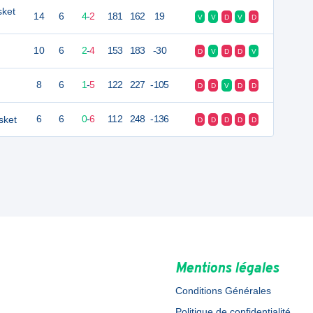
sket
14
6
4
-
2
181
162
19
V
V
D
V
D
10
6
2
-
4
153
183
-30
D
V
D
D
V
8
6
1
-
5
122
227
-105
D
D
V
D
D
sket
6
6
0
-
6
112
248
-136
D
D
D
D
D
Mentions légales
Conditions Générales
Politique de confidentialité