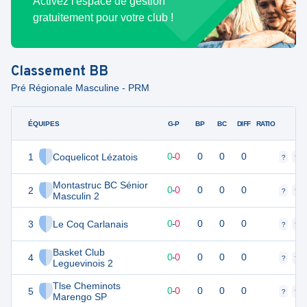
Activez l'espace de gestion
gratuitement pour votre club !
Classement
BB
Pré Régionale Masculine - PRM
ÉQUIPES
PTS
JO
G-P
BP
BC
DIFF
RATIO
F
1
Coquelicot Lézatois
0
0
0
-
0
0
0
0
?
?
Montastruc BC Sénior
2
0
0
0
-
0
0
0
0
?
?
Masculin 2
3
Le Coq Carlanais
0
0
0
-
0
0
0
0
?
?
Basket Club
4
0
0
0
-
0
0
0
0
?
?
Leguevinois 2
Tlse Cheminots
5
0
0
0
-
0
0
0
0
?
?
Marengo SP