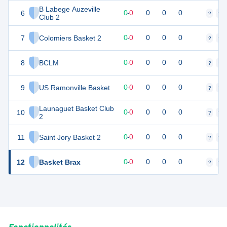
B Labege Auzeville
6
0
0
0
-
0
0
0
0
?
?
Club 2
7
Colomiers Basket 2
0
0
0
-
0
0
0
0
?
?
8
BCLM
0
0
0
-
0
0
0
0
?
?
9
US Ramonville Basket
0
0
0
-
0
0
0
0
?
?
Launaguet Basket Club
10
0
0
0
-
0
0
0
0
?
?
2
11
Saint Jory Basket 2
0
0
0
-
0
0
0
0
?
?
12
Basket Brax
0
0
0
-
0
0
0
0
?
?