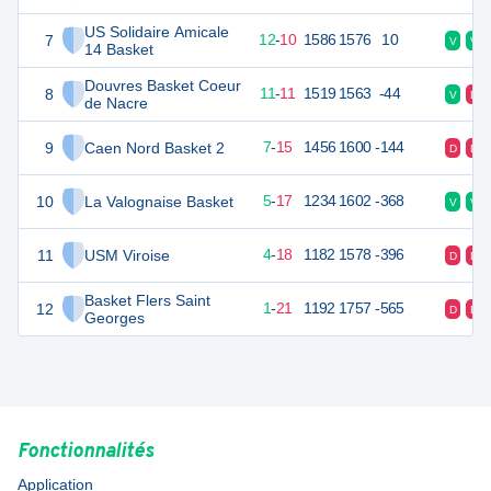
US Solidaire Amicale
7
34
22
12
-
10
1586
1576
10
V
V
14 Basket
Douvres Basket Coeur
8
33
22
11
-
11
1519
1563
-44
V
D
de Nacre
9
Caen Nord Basket 2
29
22
7
-
15
1456
1600
-144
D
D
10
La Valognaise Basket
27
22
5
-
17
1234
1602
-368
V
V
11
USM Viroise
26
22
4
-
18
1182
1578
-396
D
D
Basket Flers Saint
12
23
22
1
-
21
1192
1757
-565
D
D
Georges
Fonctionnalités
Application