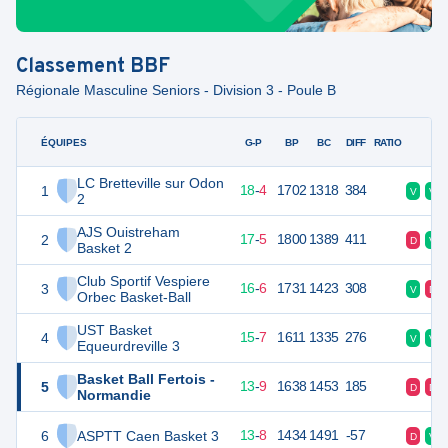
Classement
BBF
Régionale Masculine Seniors - Division 3 - Poule B
ÉQUIPES
PTS
JO
G-P
BP
BC
DIFF
RATIO
F
LC Bretteville sur Odon
1
40
22
18
-
4
1702
1318
384
V
V
2
AJS Ouistreham
2
39
22
17
-
5
1800
1389
411
D
V
Basket 2
Club Sportif Vespiere
3
38
22
16
-
6
1731
1423
308
V
D
Orbec Basket-Ball
UST Basket
4
37
22
15
-
7
1611
1335
276
V
V
Equeurdreville 3
Basket Ball Fertois -
5
35
22
13
-
9
1638
1453
185
D
D
Normandie
6
ASPTT Caen Basket 3
34
22
13
-
8
1434
1491
-57
D
V