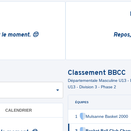
r le moment. 😔
Repos,
Classement
BBCC
Départementale Masculine U13 - D
U13 - Division 3 - Phase 2
ÉQUIPES
CALENDRIER
1
Mulsanne Basket 2000
2
Basket Ball Club Cha