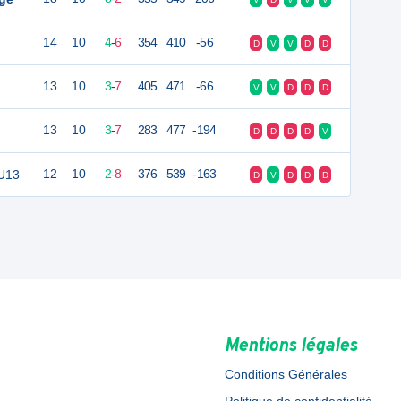
14
10
4
-
6
354
410
-56
D
V
V
D
D
13
10
3
-
7
405
471
-66
V
V
D
D
D
13
10
3
-
7
283
477
-194
D
D
D
D
V
 U13
12
10
2
-
8
376
539
-163
D
V
D
D
D
Mentions légales
Conditions Générales