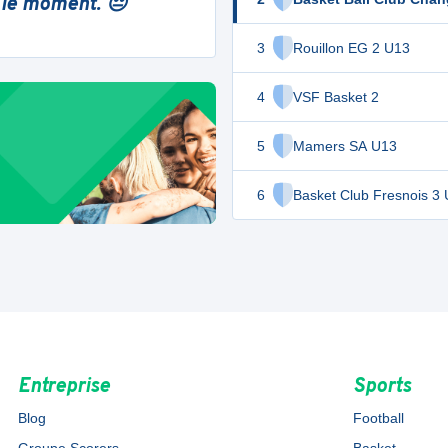
 le moment. 😔
3
Rouillon EG 2 U13
4
VSF Basket 2
5
Mamers SA U13
6
Basket Club Fresnois 3
Entreprise
Sports
Blog
Football