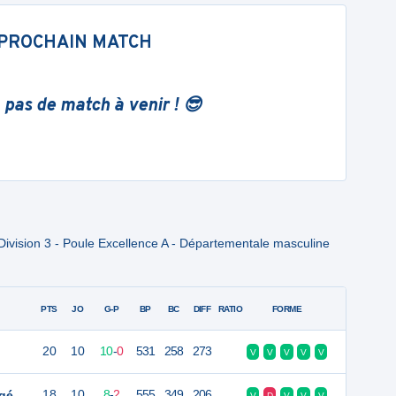
PROCHAIN MATCH
 pas de match à venir ! 😎
ivision 3 - Poule Excellence A - Départementale masculine
PTS
JO
G-P
BP
BC
DIFF
RATIO
FORME
20
10
10
-
0
531
258
273
V
V
V
V
V
ngé
18
10
8
-
2
555
349
206
V
D
V
V
V