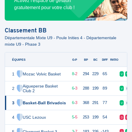
Activez l'espace de gestion
gratuitement pour votre club !
Classement
BB
Départementale Mixte U9 - Poule Inities 4 - Départementale
mixte U9 - Phase 3
ÉQUIPES
PTS
JO
G-P
BP
BC
DIFF
RATIO
F
1
Mozac Volvic Basket
16
10
8
-
2
294
229
65
V
V
Aigueperse Basket
2
12
10
6
-
3
288
199
89
V
N
Club 2
3
Basket-Ball Brivadois
12
10
6
-
3
368
291
77
V
N
4
USC Lezoux
10
10
5
-
5
253
199
54
D
D
5
Clermont Basket 3
6
10
3
-
7
183
326
-143
D
V