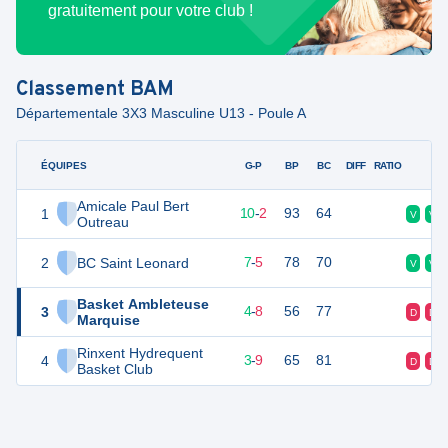
gratuitement pour votre club !
Classement
BAM
Départementale 3X3 Masculine U13 - Poule A
ÉQUIPES
PTS
JO
G-P
BP
BC
DIFF
RATIO
F
Amicale Paul Bert
1
13
12
10
-
2
93
64
V
V
Outreau
2
BC Saint Leonard
13
12
7
-
5
78
70
V
V
Basket Ambleteuse
3
9
12
4
-
8
56
77
D
D
Marquise
Rinxent Hydrequent
4
5
12
3
-
9
65
81
D
D
Basket Club