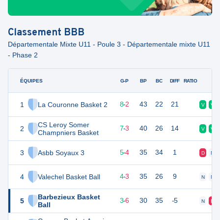
Classement
BBB
Départementale Mixte U11 - Poule 3 - Départementale mixte U11
- Phase 2
ÉQUIPES
PTS
JO
G-P
BP
BC
DIFF
RATIO
F
1
La Couronne Basket 2
16
10
8
-
2
43
22
21
V
V
CS Leroy Somer
2
14
10
7
-
3
40
26
14
V
V
Champniers Basket
3
Asbb Soyaux 3
11
10
5
-
4
35
34
1
D
N
4
Valechel Basket Ball
10
9
4
-
3
35
26
9
N
N
Barbezieux Basket
5
7
10
3
-
6
30
35
-5
N
D
Ball