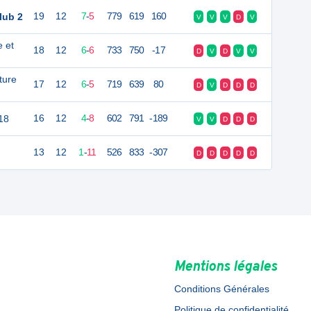
lub 2
19
12
7
-
5
779
619
160
V
V
V
D
V
e et
18
12
6
-
6
733
750
-17
D
V
D
V
V
ture
17
12
6
-
5
719
639
80
D
V
D
D
D
18
16
12
4
-
8
602
791
-189
V
V
D
D
D
13
12
1
-
11
526
833
-307
D
D
D
D
D
Mentions légales
Conditions Générales
Politique de confidentialité