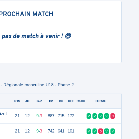
PROCHAIN MATCH
 pas de match à venir ! 😎
 - Régionale masculine U18 - Phase 2
PTS
JO
G-P
BP
BC
DIFF
RATIO
FORME
izet
21
12
9
-
3
887
715
172
V
V
V
V
D
21
12
9
-
3
742
641
101
V
V
D
V
V