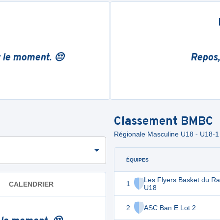
r le moment. 😔
Repos,
Classement
BMBC
Régionale Masculine U18 - U18-1
ÉQUIPES
Les Flyers Basket du Ra
1
CALENDRIER
U18
2
ASC Ban E Lot 2