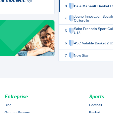
 le moment. 😔
3
Baie Mahault Basket C
Jeune Innovation Social
4
Culturelle
Saint Francois Sport Cul
5
U18
6
ASC Vatable Basket 2 U
7
New Star
Entreprise
Sports
Blog
Football
Groupe Scorers
Basket