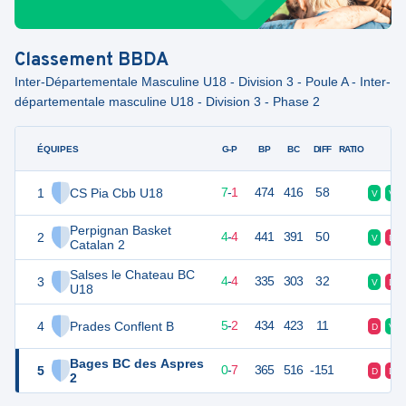
Classement
BBDA
Inter-Départementale Masculine U18 - Division 3 - Poule A - Inter-
départementale masculine U18 - Division 3 - Phase 2
ÉQUIPES
PTS
JO
G-P
BP
BC
DIFF
RATIO
F
1
CS Pia Cbb U18
15
8
7
-
1
474
416
58
V
V
Perpignan Basket
2
12
8
4
-
4
441
391
50
V
D
Catalan 2
Salses le Chateau BC
3
12
8
4
-
4
335
303
32
V
D
U18
4
Prades Conflent B
12
8
5
-
2
434
423
11
D
V
Bages BC des Aspres
5
7
8
0
-
7
365
516
-151
D
D
2