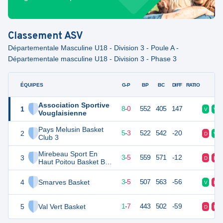
Classement
ASV
Départementale Masculine U18 - Division 3 - Poule A -
Départementale masculine U18 - Division 3 - Phase 3
ÉQUIPES
PTS
JO
G-P
BP
BC
DIFF
RATIO
F
Association Sportive
1
16
8
8
-
0
552
405
147
V
V
Vouglaisienne
Pays Melusin Basket
2
13
8
5
-
3
522
542
-20
D
V
Club 3
Mirebeau Sport En
3
11
8
3
-
5
559
571
-12
D
D
Haut Poitou Basket Ball
2 U18
4
Smarves Basket
11
8
3
-
5
507
563
-56
V
D
5
Val Vert Basket
9
8
1
-
7
443
502
-59
D
D