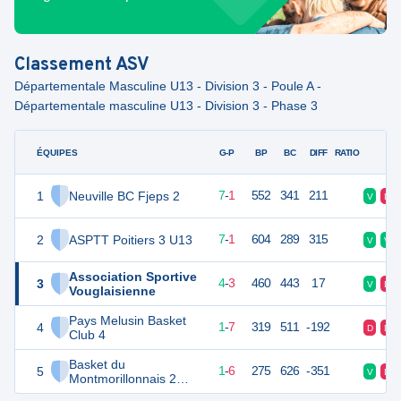
Classement
ASV
Départementale Masculine U13 - Division 3 - Poule A -
Départementale masculine U13 - Division 3 - Phase 3
ÉQUIPES
PTS
JO
G-P
BP
BC
DIFF
RATIO
F
1
Neuville BC Fjeps 2
15
8
7
-
1
552
341
211
V
D
2
ASPTT Poitiers 3 U13
15
8
7
-
1
604
289
315
V
V
Association Sportive
3
11
8
4
-
3
460
443
17
V
D
Vouglaisienne
Pays Melusin Basket
4
9
8
1
-
7
319
511
-192
D
D
Club 4
Basket du
5
8
8
1
-
6
275
626
-351
V
D
Montmorillonnais 2
U13