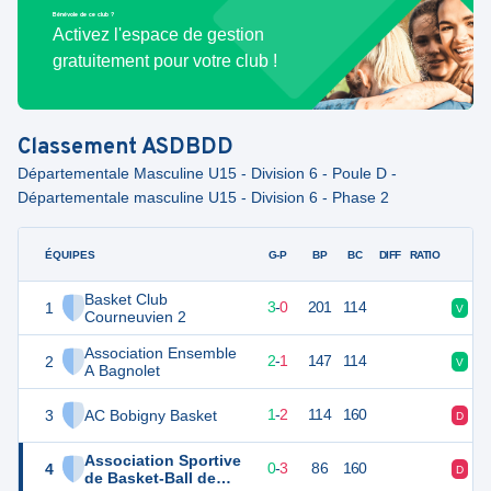
Bénévole de ce club ?
Activez l'espace de gestion
gratuitement pour votre club !
Classement
ASDBDD
Départementale Masculine U15 - Division 6 - Poule D -
Départementale masculine U15 - Division 6 - Phase 2
ÉQUIPES
PTS
JO
G-P
BP
BC
DIFF
RATIO
F
Basket Club
1
6
3
3
-
0
201
114
V
Courneuvien 2
Association Ensemble
2
5
3
2
-
1
147
114
V
A Bagnolet
3
AC Bobigny Basket
4
3
1
-
2
114
160
D
Association Sportive
4
3
3
0
-
3
86
160
D
de Basket-Ball de