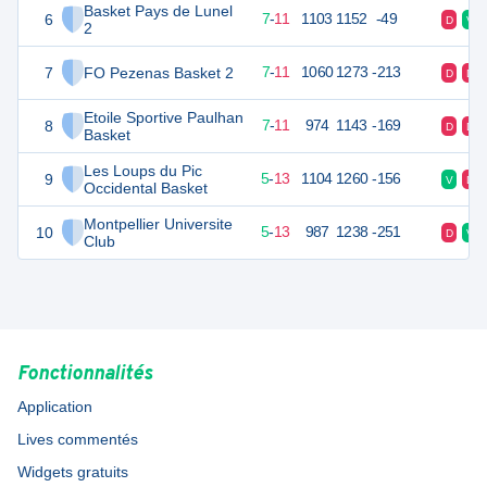
Basket Pays de Lunel
6
25
18
7
-
11
1103
1152
-49
D
V
2
7
FO Pezenas Basket 2
25
18
7
-
11
1060
1273
-213
D
D
Etoile Sportive Paulhan
8
25
18
7
-
11
974
1143
-169
D
D
Basket
Les Loups du Pic
9
23
18
5
-
13
1104
1260
-156
V
D
Occidental Basket
Montpellier Universite
10
23
18
5
-
13
987
1238
-251
D
V
Club
Fonctionnalités
Application
Lives commentés
Widgets gratuits