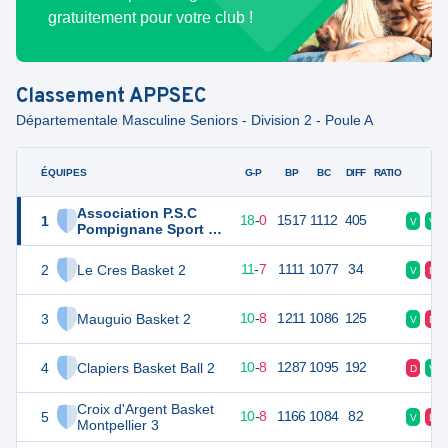
gratuitement pour votre club !
Classement
APPSEC
Départementale Masculine Seniors - Division 2 - Poule A
ÉQUIPES
PTS
JO
G-P
BP
BC
DIFF
RATIO
F
Association P.S.C
1
36
18
18
-
0
1517
1112
405
V
V
Pompignane Sport et
Culture
2
Le Cres Basket 2
29
18
11
-
7
1111
1077
34
V
D
3
Mauguio Basket 2
28
18
10
-
8
1211
1086
125
V
D
4
Clapiers Basket Ball 2
28
18
10
-
8
1287
1095
192
D
V
Croix d'Argent Basket
5
28
18
10
-
8
1166
1084
82
V
D
Montpellier 3