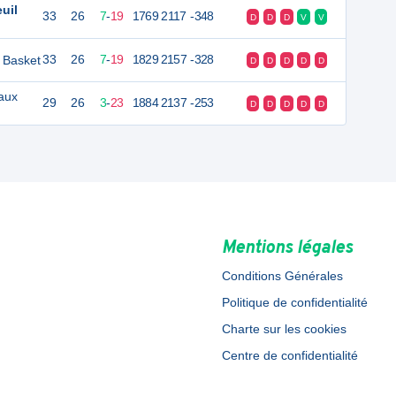
uil
33
26
7
-
19
1769
2117
-348
D
D
D
V
V
e Basket
33
26
7
-
19
1829
2157
-328
D
D
D
D
D
aux
29
26
3
-
23
1884
2137
-253
D
D
D
D
D
Mentions légales
Conditions Générales
Politique de confidentialité
Charte sur les cookies
Centre de confidentialité