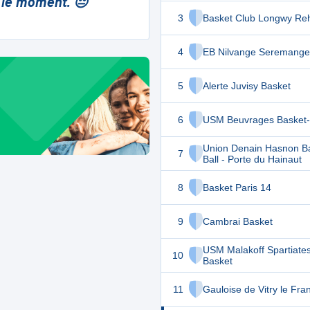
 le moment. 😔
3
Basket Club Longwy Re
4
EB Nilvange Seremange
5
Alerte Juvisy Basket
6
USM Beuvrages Basket-
Union Denain Hasnon B
7
Ball - Porte du Hainaut
8
Basket Paris 14
9
Cambrai Basket
USM Malakoff Spartiate
10
Basket
11
Gauloise de Vitry le Fra