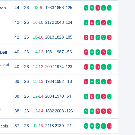
hon
44
26
18
-
8
1983
1858
125
V
V
D
V
V
42
26
16
-
10
2172
2048
124
V
D
V
D
V
42
26
16
-
10
2013
1828
185
D
D
V
V
D
Ball
40
26
14
-
12
1931
1987
-56
D
V
V
D
V
asket-
40
26
14
-
12
2097
1974
123
D
V
D
V
V
39
26
13
-
13
1934
1952
-18
D
V
V
V
D
38
26
12
-
14
2034
1970
64
V
D
V
D
V
s
38
26
12
-
14
1882
2008
-126
V
V
D
D
D
ncois
37
26
11
-
15
2118
2139
-21
V
V
V
V
D