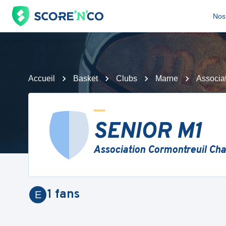
Nos 
Accueil
Basket
Clubs
Marne
Associa
SENIOR M1
Association Cormontreuil C
1
fans
E