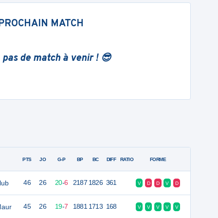
PROCHAIN MATCH
 pas de match à venir ! 😎
PTS
JO
G-P
BP
BC
DIFF
RATIO
FORME
lub
46
26
20
-
6
2187
1826
361
V
D
D
V
D
Maur
45
26
19
-
7
1881
1713
168
V
V
V
V
V