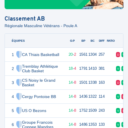
Classement
AB
Régionale Masculine Vétérans - Poule A
ÉQUIPES
PTS
JO
G-P
BP
BC
DIFF
RATIO
F
1
CA Thiais Basketball
42
22
20
-
2
1561
1304
257
D
V
Tremblay Athlétique
2
40
22
18
-
4
1791
1410
381
V
V
Club Basket
CS Noisy le Grand
3
36
22
14
-
8
1501
1338
163
D
V
Basket
4
Cergy Pontoise BB
36
22
14
-
8
1436
1322
114
V
D
5
US O Bezons
36
22
14
-
8
1752
1509
243
V
D
Groupe Francois
6
36
22
14
-
8
1486
1353
133
V
V
Coppee Mandres