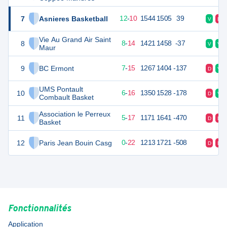
7
Asnieres Basketball
34
22
12
-
10
1544
1505
39
V
D
Vie Au Grand Air Saint
8
30
22
8
-
14
1421
1458
-37
V
V
Maur
9
BC Ermont
29
22
7
-
15
1267
1404
-137
D
V
UMS Pontault
10
28
22
6
-
16
1350
1528
-178
D
V
Combault Basket
Association le Perreux
11
27
22
5
-
17
1171
1641
-470
D
D
Basket
12
Paris Jean Bouin Casg
22
22
0
-
22
1213
1721
-508
D
D
Fonctionnalités
Application