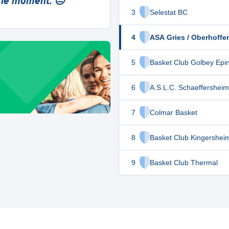
 le moment. 😔
3
Selestat BC
4
ASA Gries / Oberhoffe
5
Basket Club Golbey Epin
6
A.S.L.C. Schaeffersheim
7
Colmar Basket
8
Basket Club Kingershei
9
Basket Club Thermal