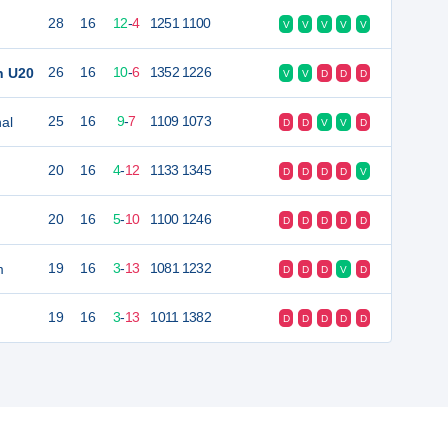
28
16
12
-
4
1251
1100
V
V
V
V
V
n U20
26
16
10
-
6
1352
1226
V
V
D
D
D
al
25
16
9
-
7
1109
1073
D
D
V
V
D
20
16
4
-
12
1133
1345
D
D
D
D
V
20
16
5
-
10
1100
1246
D
D
D
D
D
m
19
16
3
-
13
1081
1232
D
D
D
V
D
19
16
3
-
13
1011
1382
D
D
D
D
D