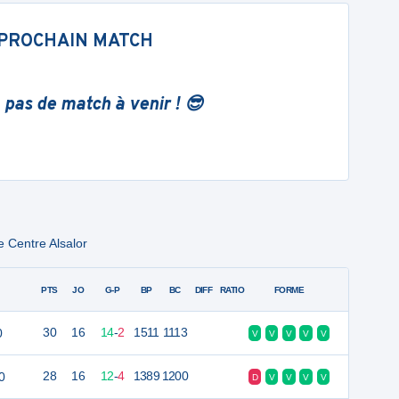
PROCHAIN MATCH
 pas de match à venir ! 😎
 Centre Alsalor
PTS
JO
G-P
BP
BC
DIFF
RATIO
FORME
0
30
16
14
-
2
1511
1113
V
V
V
V
V
0
28
16
12
-
4
1389
1200
D
V
V
V
V