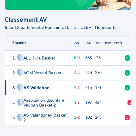
Classement
AV
Inter-Départemental Féminin U15 - D - U15F - Honneur B
ÉQUIPES
PTS
JO
G-P
BP
BC
DIFF
RATIO
F
1
ALL Jura Basket
12
6
6
-
0
383
78
V
2
AGM Vesoul Basket
12
8
4
-
4
249
270
V
3
AS Valdahon
9
7
4
-
1
215
171
V
Association Bisontine
4
9
8
1
-
7
197
424
D
Vauban Basket 2
AS Valentigney Basket
5
6
5
2
-
2
102
143
D
2