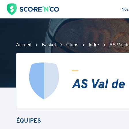
Nos 
Accueil
Basket
Clubs
Indre
AS Val d
AS Val de
ÉQUIPES