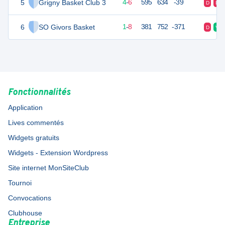
5
Grigny Basket Club 3
14
10
4
-
6
595
634
-39
D
D
6
SO Givors Basket
10
10
1
-
8
381
752
-371
D
V
Fonctionnalités
Application
Lives commentés
Widgets gratuits
Widgets - Extension Wordpress
Site internet MonSiteClub
Tournoi
Convocations
Clubhouse
Entreprise