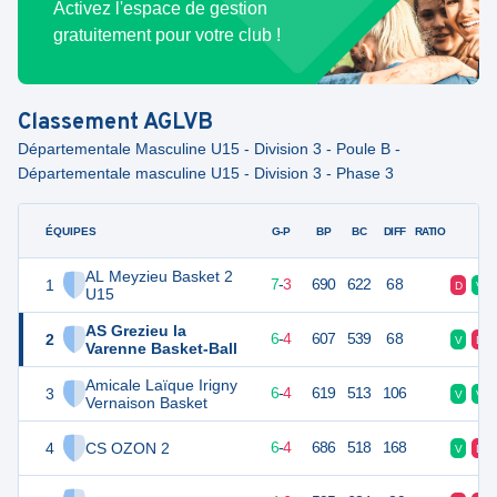
Activez l'espace de gestion
gratuitement pour votre club !
Classement
AGLVB
Départementale Masculine U15 - Division 3 - Poule B -
Départementale masculine U15 - Division 3 - Phase 3
ÉQUIPES
PTS
JO
G-P
BP
BC
DIFF
RATIO
F
AL Meyzieu Basket 2
1
17
10
7
-
3
690
622
68
D
V
U15
AS Grezieu la
2
16
10
6
-
4
607
539
68
V
D
Varenne Basket-Ball
Amicale Laïque Irigny
3
16
10
6
-
4
619
513
106
V
V
Vernaison Basket
4
CS OZON 2
16
10
6
-
4
686
518
168
V
D