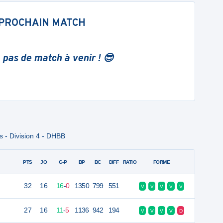
PROCHAIN MATCH
 pas de match à venir ! 😎
 - Division 4 - DHBB
PTS
JO
G-P
BP
BC
DIFF
RATIO
FORME
32
16
16
-
0
1350
799
551
V
V
V
V
V
27
16
11
-
5
1136
942
194
V
V
V
V
D