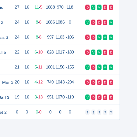
is
27
16
11
-
5
1088
970
118
D
V
V
D
D
 2
24
16
8
-
8
1086
1086
0
V
D
D
D
V
ais 3
24
16
8
-
8
997
1103
-106
D
D
V
V
V
ll 5
22
16
6
-
10
828
1017
-189
D
V
V
D
D
21
16
5
-
11
1001
1156
-155
V
D
V
V
V
r Mer 3
20
16
4
-
12
749
1043
-294
D
D
D
D
D
all 3
19
16
3
-
13
951
1070
-119
V
D
D
D
D
et 2
0
0
0
-
0
0
0
0
?
?
?
?
?