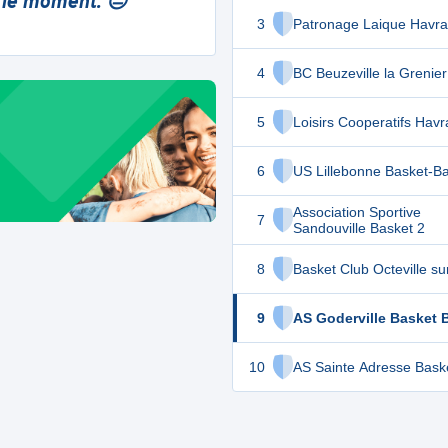
 le moment. 😔
3
Patronage Laique Havra
4
BC Beuzeville la Grenier
5
Loisirs Cooperatifs Havr
6
US Lillebonne Basket-Ba
Association Sportive
7
Sandouville Basket 2
8
Basket Club Octeville su
9
AS Goderville Basket B
10
AS Sainte Adresse Bask