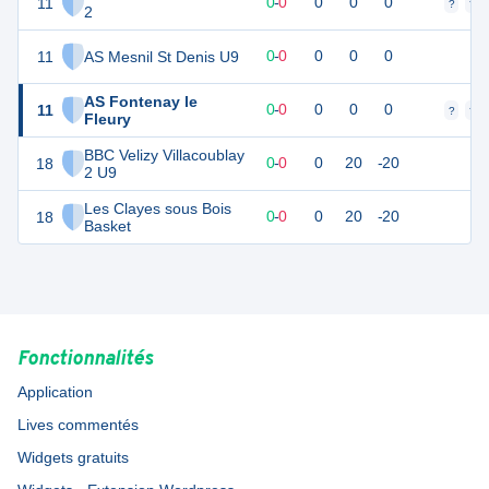
11
0
0
0
-
0
0
0
0
?
?
2
11
AS Mesnil St Denis U9
0
0
0
-
0
0
0
0
AS Fontenay le
11
0
0
0
-
0
0
0
0
?
?
Fleury
BBC Velizy Villacoublay
18
0
1
0
-
0
0
20
-20
2 U9
Les Clayes sous Bois
18
0
1
0
-
0
0
20
-20
Basket
Fonctionnalités
Application
Lives commentés
Widgets gratuits