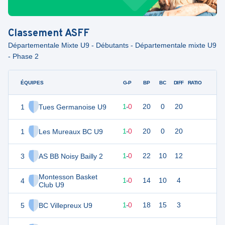
Classement
ASFF
Départementale Mixte U9 - Débutants - Départementale mixte U9
- Phase 2
ÉQUIPES
PTS
JO
G-P
BP
BC
DIFF
RATIO
F
1
Tues Germanoise U9
3
1
1
-
0
20
0
20
1
Les Mureaux BC U9
3
1
1
-
0
20
0
20
3
AS BB Noisy Bailly 2
3
1
1
-
0
22
10
12
Montesson Basket
4
3
1
1
-
0
14
10
4
Club U9
5
BC Villepreux U9
3
1
1
-
0
18
15
3