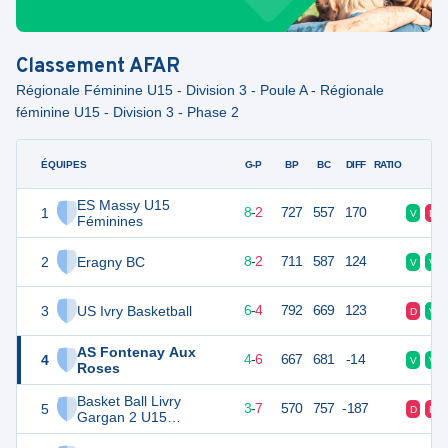
Classement
AFAR
Régionale Féminine U15 - Division 3 - Poule A - Régionale
féminine U15 - Division 3 - Phase 2
ÉQUIPES
PTS
JO
G-P
BP
BC
DIFF
RATIO
F
ES Massy U15
1
18
10
8
-
2
727
557
170
V
D
Féminines
2
Eragny BC
18
10
8
-
2
711
587
124
V
V
3
US Ivry Basketball
16
10
6
-
4
792
669
123
D
V
AS Fontenay Aux
4
14
10
4
-
6
667
681
-14
V
V
Roses
Basket Ball Livry
5
13
10
3
-
7
570
757
-187
D
D
Gargan 2 U15
Féminines