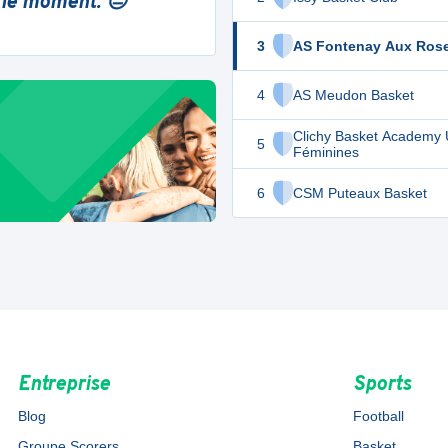
 le moment. 😔
3
AS Fontenay Aux Ros
4
AS Meudon Basket
Clichy Basket Academy
5
Féminines
6
CSM Puteaux Basket
Entreprise
Sports
Blog
Football
Groupe Scorers
Basket