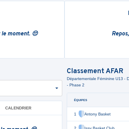
r le moment. 😔
Repos,
Classement
AFAR
Départementale Féminine U13 - Div
- Phase 2
ÉQUIPES
CALENDRIER
1
Antony Basket
2
Issy Basket Club