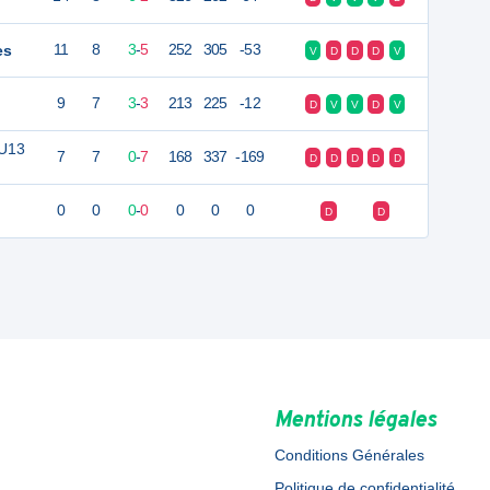
es
11
8
3
-
5
252
305
-53
V
D
D
D
V
9
7
3
-
3
213
225
-12
D
V
V
D
V
 U13
7
7
0
-
7
168
337
-169
D
D
D
D
D
0
0
0
-
0
0
0
0
D
D
Mentions légales
Conditions Générales
Politique de confidentialité