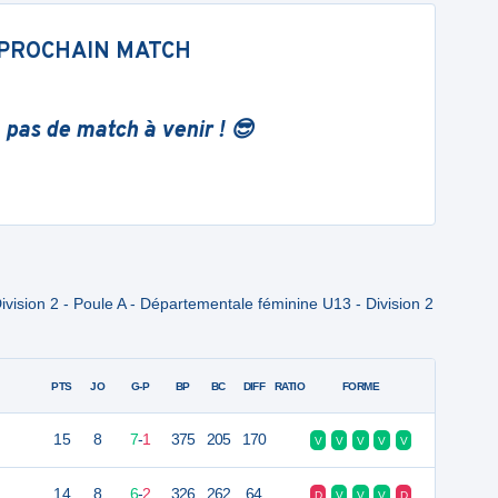
PROCHAIN MATCH
 pas de match à venir ! 😎
ision 2 - Poule A - Départementale féminine U13 - Division 2
PTS
JO
G-P
BP
BC
DIFF
RATIO
FORME
15
8
7
-
1
375
205
170
V
V
V
V
V
14
8
6
-
2
326
262
64
D
V
V
V
D