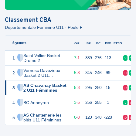
Classement
CBA
Départementale Féminine U11 - Poule F
ÉQUIPES
PTS
JO
G-P
BP
BC
DIFF
RATIO
F
Saint Vallier Basket
1
15
8
7
-
1
389
276
113
V
V
Drome 2
Vernosc Davezieux
2
13
8
5
-
3
345
246
99
D
V
Basket 2 U11
Féminines
AS Chavanay Basket
3
13
8
5
-
3
295
280
15
D
V
2 U11 Féminines
4
BC Anneyron
11
8
3
-
5
256
255
1
V
D
AS Chantemerle les
5
8
8
0
-
8
120
348
-228
D
D
blés U11 Féminines