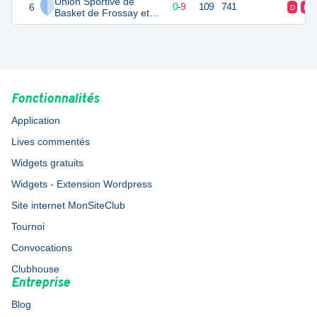
Union Sportive de
6
9
10
0
-
9
109
741
D
D
Basket de Frossay et
Saint-Viaud
Fonctionnalités
Application
Lives commentés
Widgets gratuits
Widgets - Extension Wordpress
Site internet MonSiteClub
Tournoi
Convocations
Clubhouse
Entreprise
Blog