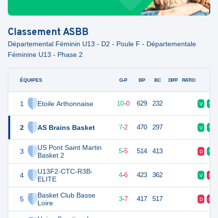
Classement
ASBB
Départemental Féminin U13 - D2 - Poule F - Départementale
Féminine U13 - Phase 2
ÉQUIPES
PTS
JO
G-P
BP
BC
DIFF
RATIO
F
1
Etoile Arthonnaise
20
10
10
-
0
629
232
V
V
2
AS Brains Basket
16
10
7
-
2
470
297
V
V
US Pont Saint Martin
3
15
10
5
-
5
514
413
D
V
Basket 2
U13F2-CTC-R3B-
4
14
10
4
-
6
423
362
V
D
ELITE
Basket Club Basse
5
13
10
3
-
7
417
517
D
D
Loire