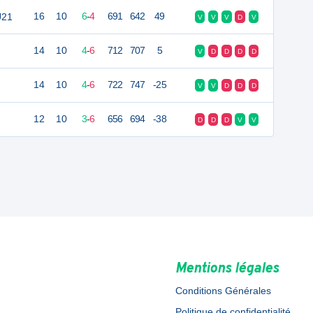
U21
16
10
6
-
4
691
642
49
V
V
V
D
V
14
10
4
-
6
712
707
5
V
D
D
D
D
14
10
4
-
6
722
747
-25
V
V
D
D
D
12
10
3
-
6
656
694
-38
D
D
D
V
V
Mentions légales
Conditions Générales
Politique de confidentialité