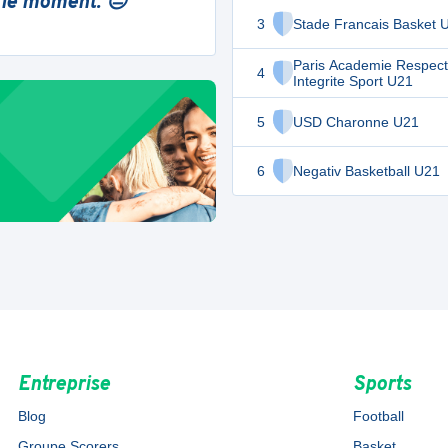
 le moment. 😔
3
Stade Francais Basket 
Paris Academie Respect
4
Integrite Sport U21
5
USD Charonne U21
6
Negativ Basketball U21
Entreprise
Sports
Blog
Football
Groupe Scorers
Basket