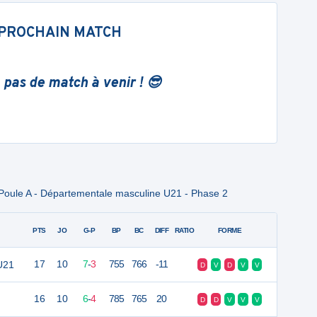
PROCHAIN MATCH
 pas de match à venir ! 😎
Poule A - Départementale masculine U21 - Phase 2
PTS
JO
G-P
BP
BC
DIFF
RATIO
FORME
U21
17
10
7
-
3
755
766
-11
D
V
D
V
V
16
10
6
-
4
785
765
20
D
D
V
V
V