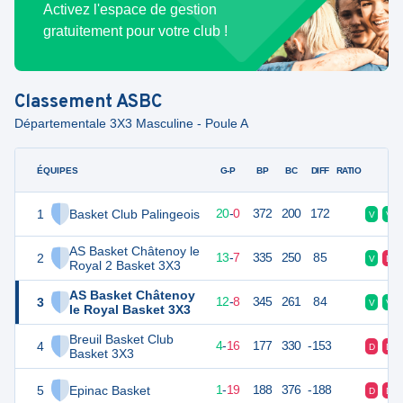
Activez l'espace de gestion
gratuitement pour votre club !
Classement
ASBC
Départementale 3X3 Masculine - Poule A
ÉQUIPES
PTS
JO
G-P
BP
BC
DIFF
RATIO
F
1
Basket Club Palingeois
50
20
20
-
0
372
200
172
V
V
AS Basket Châtenoy le
2
36
20
13
-
7
335
250
85
V
D
Royal 2 Basket 3X3
AS Basket Châtenoy
3
34
20
12
-
8
345
261
84
V
V
le Royal Basket 3X3
Breuil Basket Club
4
16
20
4
-
16
177
330
-153
D
D
Basket 3X3
5
Epinac Basket
12
20
1
-
19
188
376
-188
D
D