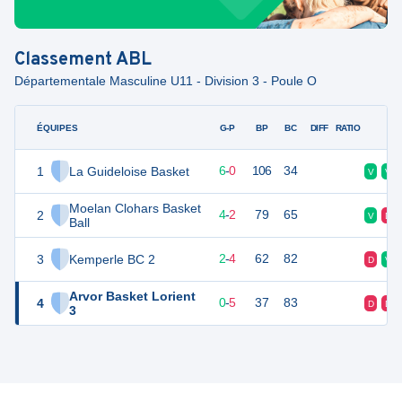
Classement
ABL
Départementale Masculine U11 - Division 3 - Poule O
ÉQUIPES
PTS
JO
G-P
BP
BC
DIFF
RATIO
F
1
La Guideloise Basket
18
6
6
-
0
106
34
V
V
Moelan Clohars Basket
2
14
6
4
-
2
79
65
V
D
Ball
3
Kemperle BC 2
10
6
2
-
4
62
82
D
V
Arvor Basket Lorient
4
5
6
0
-
5
37
83
D
D
3