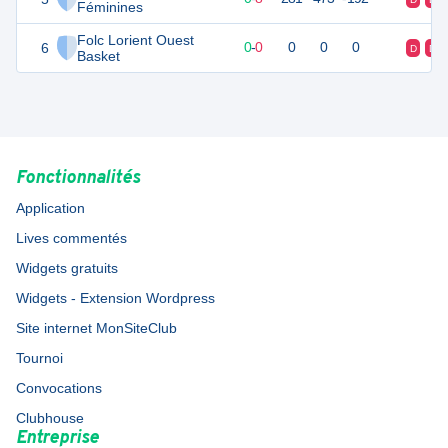
Féminines
Folc Lorient Ouest
6
0
0
0
-
0
0
0
0
D
D
Basket
Fonctionnalités
Application
Lives commentés
Widgets gratuits
Widgets - Extension Wordpress
Site internet MonSiteClub
Tournoi
Convocations
Clubhouse
Entreprise