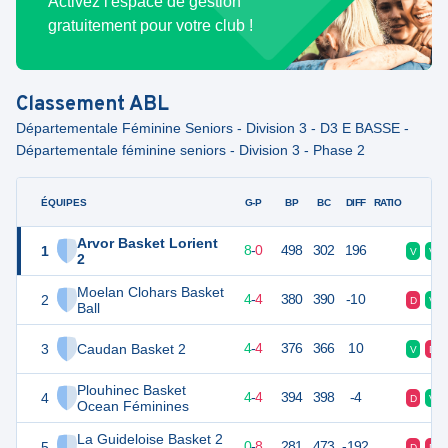
Activez l'espace de gestion
gratuitement pour votre club !
Classement
ABL
Départementale Féminine Seniors - Division 3 - D3 E BASSE -
Départementale féminine seniors - Division 3 - Phase 2
ÉQUIPES
PTS
JO
G-P
BP
BC
DIFF
RATIO
F
Arvor Basket Lorient
1
16
8
8
-
0
498
302
196
V
V
2
Moelan Clohars Basket
2
12
8
4
-
4
380
390
-10
D
V
Ball
3
Caudan Basket 2
12
8
4
-
4
376
366
10
V
D
Plouhinec Basket
4
12
8
4
-
4
394
398
-4
D
V
Ocean Féminines
La Guideloise Basket 2
5
8
8
0
-
8
281
473
-192
D
D