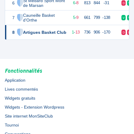
St Médard Sport Mont
6
20
14
6
-
8
813
844
-31
D
V
de Marsan
Cauneille Basket
7
19
14
5
-
9
661
799
-138
V
V
d'Orthe
8
Artigues Basket Club
15
14
1
-
13
736
906
-170
D
D
Fonctionnalités
Application
Lives commentés
Widgets gratuits
Widgets - Extension Wordpress
Site internet MonSiteClub
Tournoi