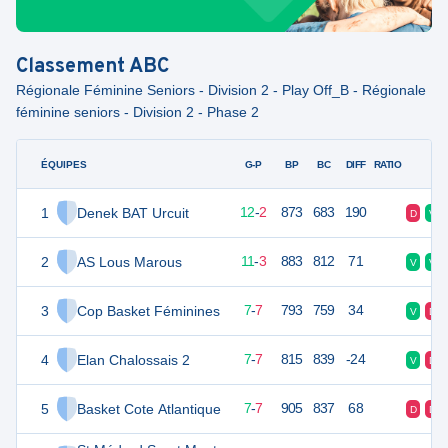
Classement
ABC
Régionale Féminine Seniors - Division 2 - Play Off_B - Régionale
féminine seniors - Division 2 - Phase 2
ÉQUIPES
PTS
JO
G-P
BP
BC
DIFF
RATIO
F
1
Denek BAT Urcuit
26
14
12
-
2
873
683
190
D
V
2
AS Lous Marous
25
14
11
-
3
883
812
71
V
V
3
Cop Basket Féminines
21
14
7
-
7
793
759
34
V
D
4
Elan Chalossais 2
21
14
7
-
7
815
839
-24
V
D
5
Basket Cote Atlantique
21
14
7
-
7
905
837
68
D
D