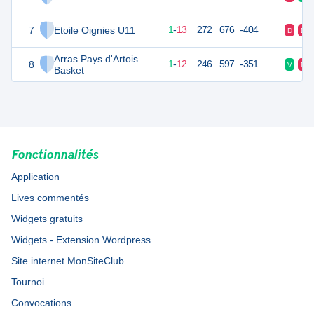
7
Etoile Oignies U11
30
14
1
-
13
272
676
-404
D
D
Arras Pays d'Artois
8
28
14
1
-
12
246
597
-351
V
D
Basket
Fonctionnalités
Application
Lives commentés
Widgets gratuits
Widgets - Extension Wordpress
Site internet MonSiteClub
Tournoi
Convocations