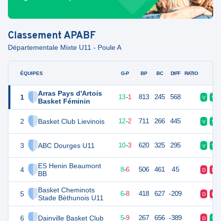
Classement
APABF
Départementale Mixte U11 - Poule A
ÉQUIPES
PTS
JO
G-P
BP
BC
DIFF
RATIO
F
Arras Pays d'Artois
1
54
14
13
-
1
813
245
568
V
V
Basket Féminin
2
Basket Club Lievinois
52
14
12
-
2
711
266
445
V
V
3
ABC Dourges U11
46
14
10
-
3
620
325
295
V
V
ES Henin Beaumont
4
44
14
8
-
6
506
461
45
D
D
BB
Basket Cheminots
5
40
14
6
-
8
418
627
-209
D
D
Stade Béthunois U11
6
Dainville Basket Club
38
14
5
-
9
267
656
-389
D
V