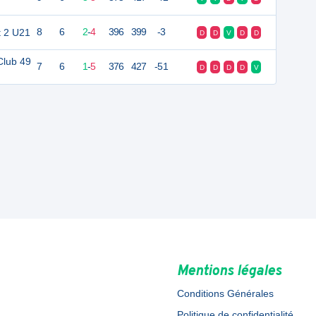
t 2 U21
8
6
2
-
4
396
399
-3
D
D
V
D
D
Club 49
7
6
1
-
5
376
427
-51
D
D
D
D
V
Mentions légales
Conditions Générales
Politique de confidentialité