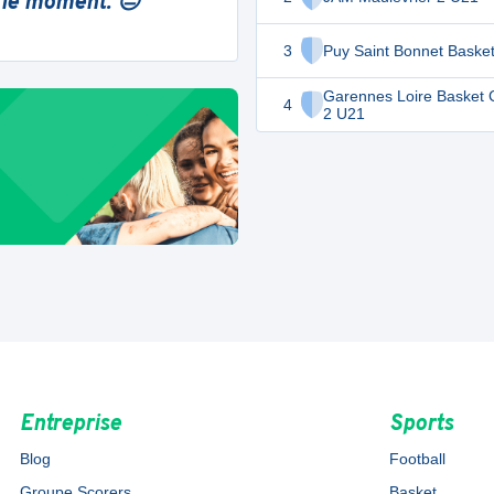
 le moment. 😔
3
Puy Saint Bonnet Baske
Garennes Loire Basket 
4
2 U21
Entreprise
Sports
Blog
Football
Groupe Scorers
Basket