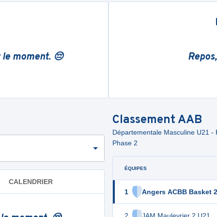
r le moment. 😔
Repos,
Classement
AAB
Départementale Masculine U21 - 
Phase 2
ÉQUIPES
CALENDRIER
1
Angers ACBB Basket 2
2
JAM Maulevrier 2 U21