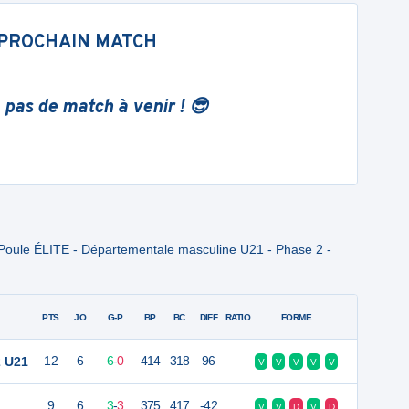
PROCHAIN MATCH
 pas de match à venir ! 😎
Poule ÉLITE - Départementale masculine U21 - Phase 2 -
PTS
JO
G-P
BP
BC
DIFF
RATIO
FORME
 U21
12
6
6
-
0
414
318
96
V
V
V
V
V
9
6
3
-
3
375
417
-42
V
V
D
V
D