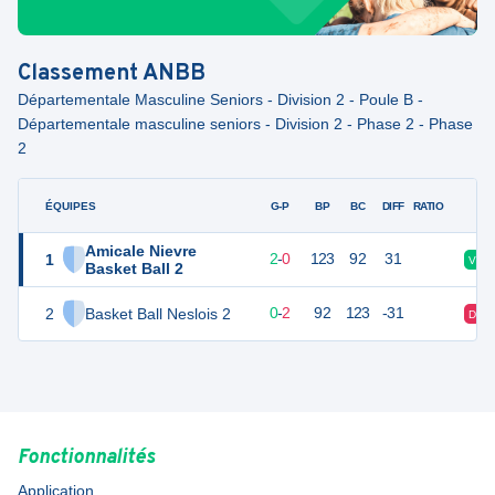
Classement
ANBB
Départementale Masculine Seniors - Division 2 - Poule B -
Départementale masculine seniors - Division 2 - Phase 2 - Phase
2
ÉQUIPES
PTS
JO
G-P
BP
BC
DIFF
RATIO
F
Amicale Nievre
1
4
2
2
-
0
123
92
31
V
Basket Ball 2
2
Basket Ball Neslois 2
2
2
0
-
2
92
123
-31
D
Fonctionnalités
Application