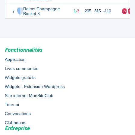
Champagne Basket 2
Reims Champagne
7
5
5
1
-
3
205
315
-110
D
D
Basket 3
Fonctionnalités
Application
Lives commentés
Widgets gratuits
Widgets - Extension Wordpress
Site internet MonSiteClub
Tournoi
Convocations
Clubhouse
Entreprise