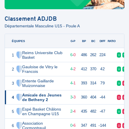
Classement
ADJDB
Départementale Masculine U15 - Poule A
ÉQUIPES
PTS
JO
G-P
BP
BC
DIFF
RATIO
F
Reims Universite Club
1
12
6
6
-
0
486
262
224
V
V
Basket
Gauloise de Vitry le
2
10
6
4
-
2
412
370
42
V
V
Francois
Entente Gaillarde
3
9
5
4
-
1
393
314
79
V
D
Muizonnaise
Amicale des Jeunes
4
9
6
3
-
3
360
404
-44
D
D
de Betheny 2
Espé Basket Châlons
5
8
6
2
-
4
435
482
-47
V
D
en Champagne U15
Association
6
6
6
0
-
6
347
491
-144
D
D
Cormontreuil