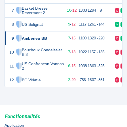
Basket Bresse
7
32
22
10
-
12
1303
1294
9
D
V
Revermont 2
8
US Sulignat
30
22
9
-
12
1117
1261
-144
V
V
9
Amberieu BB
29
22
7
-
15
1100
1320
-220
D
V
Bouchoux Condeissiat
10
27
22
7
-
13
1022
1157
-135
D
D
B 3
US Confrançon Vonnas
11
27
22
6
-
15
1038
1363
-325
D
D
2
12
BC Viriat 4
24
22
2
-
20
756
1607
-851
D
D
Fonctionnalités
Application