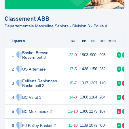
Classement
ABB
Départementale Masculine Seniors - Division 3 - Poule A
ÉQUIPES
PTS
JO
G-P
BP
BC
DIFF
RATIO
F
Basket Bresse
1
44
22
22
-
0
1803
900
903
V
V
Revermont 3
2
US Artemare
39
22
17
-
5
1438
1156
282
V
V
Feillens Replonges
3
37
22
15
-
7
1317
1207
110
V
D
Basketball 2
4
BC Viriat 3
36
22
14
-
8
1368
1164
204
V
D
5
BC Meximieux 2
34
22
12
-
10
1386
1279
107
D
V
6
FJ Belley Basket 2
32
22
11
-
10
1139
1079
60
V
D