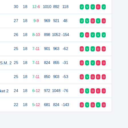
30
18
12
-
6
1010
892
118
V
V
V
D
V
27
18
9
-
9
969
921
48
V
V
D
V
D
26
18
8
-
10
898
1052
-154
V
D
V
V
V
25
18
7
-
11
901
963
-62
D
V
V
D
D
.S.M. 2
25
18
7
-
11
824
855
-31
D
V
V
D
D
25
18
7
-
11
850
903
-53
D
V
D
D
D
ket 2
24
18
6
-
12
972
1048
-76
D
V
D
D
D
22
18
5
-
12
681
824
-143
D
V
D
V
D