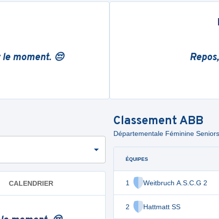
r le moment. 😔
Repos,
Classement
ABB
Départementale Féminine Seniors -
ÉQUIPES
1
Weitbruch A.S.C.G 2
CALENDRIER
2
Hattmatt SS