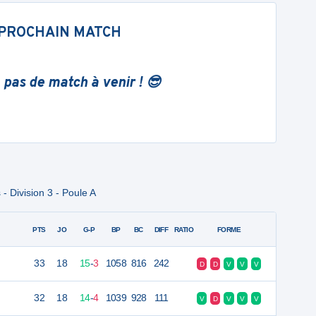
PROCHAIN MATCH
 pas de match à venir ! 😎
 Division 3 - Poule A
PTS
JO
G-P
BP
BC
DIFF
RATIO
FORME
33
18
15
-
3
1058
816
242
D
D
V
V
V
32
18
14
-
4
1039
928
111
V
D
V
V
V