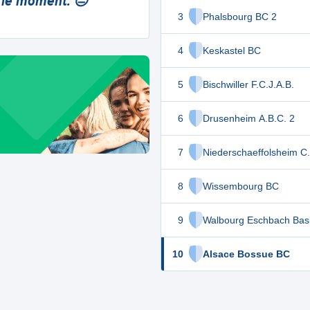
 le moment. 😔
3
Phalsbourg BC 2
4
Keskastel BC
5
Bischwiller F.C.J.A.B.
6
Drusenheim A.B.C. 2
7
Niederschaeffolsheim C
8
Wissembourg BC
9
Walbourg Eschbach Bas
10
Alsace Bossue BC