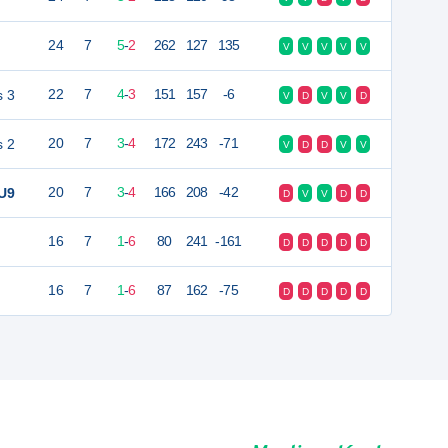
24
7
5
-
2
262
127
135
V
V
V
V
V
s 3
22
7
4
-
3
151
157
-6
V
D
V
V
D
s 2
20
7
3
-
4
172
243
-71
V
D
D
V
V
 U9
20
7
3
-
4
166
208
-42
D
V
V
D
D
16
7
1
-
6
80
241
-161
D
D
D
D
D
16
7
1
-
6
87
162
-75
D
D
D
D
D