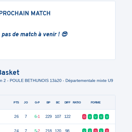
PROCHAIN MATCH
 pas de match à venir ! 😎
asket
sion 2 - POULE BETHUNOIS 13à20 - Départementale mixte U9
PTS
JO
G-P
BP
BC
DIFF
RATIO
FORME
26
7
6
-
1
229
107
122
D
V
V
V
V
24
7
5
-
2
218
120
98
V
V
D
V
D