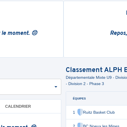
r le moment. 😔
Repos,
Classement
ALPH B
Départementale Mixte U9 - Divi
- Division 2 - Phase 3
ÉQUIPES
CALENDRIER
1
Ruitz Basket Club
2
BC Noeux les Mines