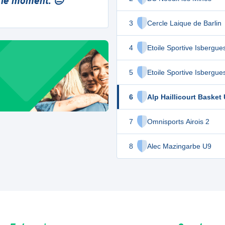
 le moment. 😔
3
Cercle Laique de Barlin
4
Etoile Sportive Isbergue
5
Etoile Sportive Isbergue
6
Alp Haillicourt Basket
7
Omnisports Airois 2
8
Alec Mazingarbe U9