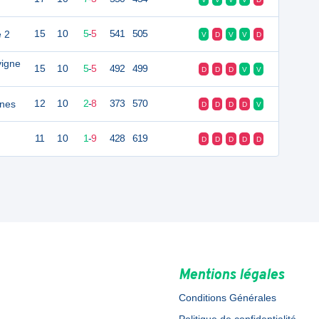
é 2
15
10
5
-
5
541
505
V
D
V
V
D
vigne
15
10
5
-
5
492
499
D
D
D
V
V
nes
12
10
2
-
8
373
570
D
D
D
D
V
11
10
1
-
9
428
619
D
D
D
D
D
Mentions légales
Conditions Générales