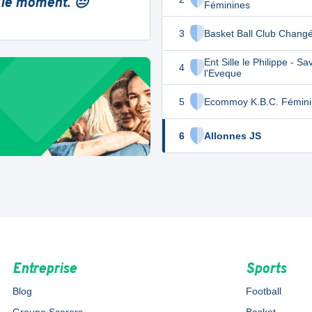
 le moment. 😔
Féminines
3
Basket Ball Club Chang
Ent Sille le Philippe - Sa
4
l'Eveque
5
Ecommoy K.B.C. Fémini
6
Allonnes JS
Entreprise
Sports
Blog
Football