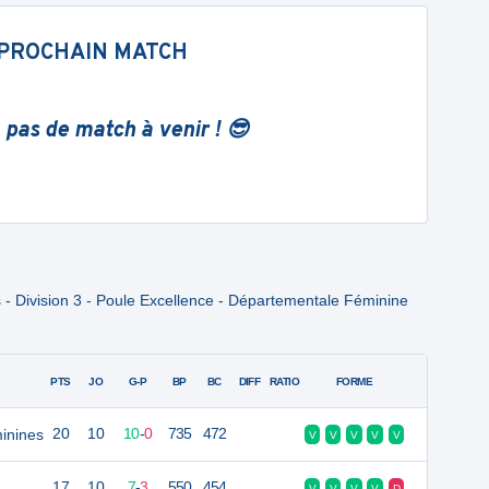
PROCHAIN MATCH
 pas de match à venir ! 😎
- Division 3 - Poule Excellence - Départementale Féminine
PTS
JO
G-P
BP
BC
DIFF
RATIO
FORME
inines
20
10
10
-
0
735
472
V
V
V
V
V
17
10
7
-
3
550
454
V
V
V
V
D