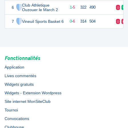
Club Athletique
6
7
6
1
-
5
322
490
D
V
Ouzouer le March 2
7
Vineuil Sports Basket 6
6
6
0
-
6
314
504
D
D
Fonctionnalités
Application
Lives commentés
Widgets gratuits
Widgets - Extension Wordpress
Site internet MonSiteClub
Tournoi
Convocations
Clubhouse