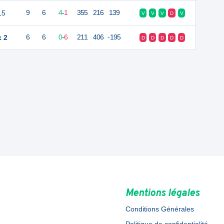
15
9
6
4
-
1
355
216
139
V
V
V
D
V
x 2
6
6
0
-
6
211
406
-195
D
D
D
D
D
Mentions légales
Conditions Générales