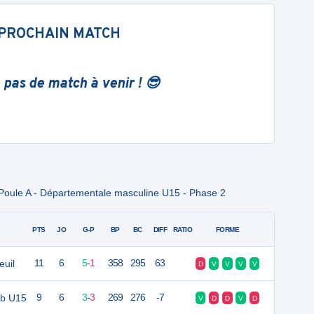
PROCHAIN MATCH
 pas de match à venir ! 😎
Poule A - Départementale masculine U15 - Phase 2
PTS
JO
G-P
BP
BC
DIFF
RATIO
FORME
euil
11
6
5
-
1
358
295
63
D
V
V
V
V
ub U15
9
6
3
-
3
269
276
-7
V
D
D
V
D