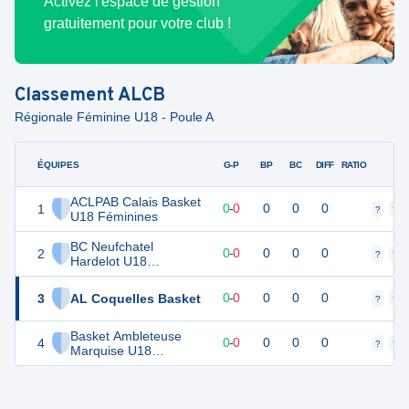
Activez l'espace de gestion
gratuitement pour votre club !
Classement
ALCB
Régionale Féminine U18 - Poule A
ÉQUIPES
PTS
JO
G-P
BP
BC
DIFF
RATIO
F
ACLPAB Calais Basket
1
0
0
0
-
0
0
0
0
?
?
U18 Féminines
BC Neufchatel
2
0
0
0
-
0
0
0
0
?
?
Hardelot U18
Féminines
3
AL Coquelles Basket
0
0
0
-
0
0
0
0
?
?
Basket Ambleteuse
4
0
0
0
-
0
0
0
0
?
?
Marquise U18
Féminines