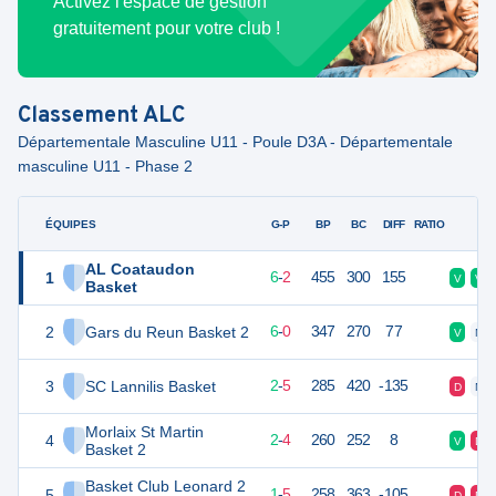
Activez l'espace de gestion
gratuitement pour votre club !
Classement
ALC
Départementale Masculine U11 - Poule D3A - Départementale
masculine U11 - Phase 2
ÉQUIPES
PTS
JO
G-P
BP
BC
DIFF
RATIO
F
AL Coataudon
1
14
8
6
-
2
455
300
155
V
V
Basket
2
Gars du Reun Basket 2
12
7
6
-
0
347
270
77
V
N
3
SC Lannilis Basket
9
8
2
-
5
285
420
-135
D
N
Morlaix St Martin
4
8
6
2
-
4
260
252
8
V
D
Basket 2
Basket Club Leonard 2
5
7
7
1
-
5
258
363
-105
D
D