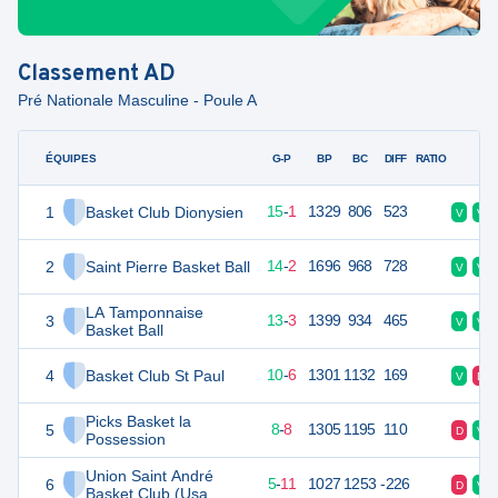
Classement
AD
Pré Nationale Masculine - Poule A
ÉQUIPES
PTS
JO
G-P
BP
BC
DIFF
RATIO
F
1
Basket Club Dionysien
31
16
15
-
1
1329
806
523
V
V
2
Saint Pierre Basket Ball
30
16
14
-
2
1696
968
728
V
V
LA Tamponnaise
3
29
16
13
-
3
1399
934
465
V
V
Basket Ball
4
Basket Club St Paul
26
16
10
-
6
1301
1132
169
V
D
Picks Basket la
5
24
16
8
-
8
1305
1195
110
D
V
Possession
Union Saint André
6
21
16
5
-
11
1027
1253
-226
D
V
Basket Club (Usa