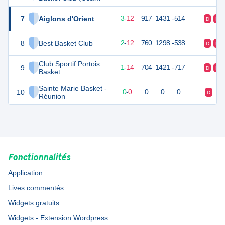
Basket Club)
7
Aiglons d'Orient
18
16
3
-
12
917
1431
-514
D
D
8
Best Basket Club
16
15
2
-
12
760
1298
-538
D
D
Club Sportif Portois
9
16
15
1
-
14
704
1421
-717
D
D
Basket
Sainte Marie Basket -
10
0
0
0
-
0
0
0
0
D
D
Réunion
Fonctionnalités
Application
Lives commentés
Widgets gratuits
Widgets - Extension Wordpress