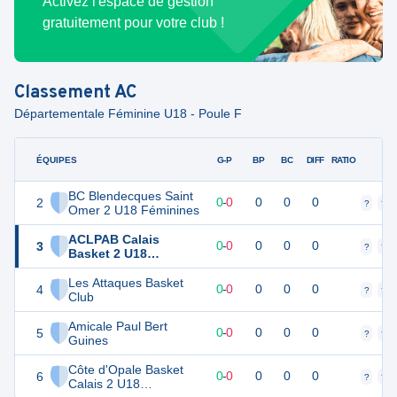
Activez l'espace de gestion
gratuitement pour votre club !
Classement
AC
Départementale Féminine U18 - Poule F
ÉQUIPES
PTS
JO
G-P
BP
BC
DIFF
RATIO
F
BC Blendecques Saint
2
0
0
0
-
0
0
0
0
?
?
Omer 2 U18 Féminines
ACLPAB Calais
3
0
0
0
-
0
0
0
0
?
?
Basket 2 U18
Féminines
Les Attaques Basket
4
0
0
0
-
0
0
0
0
?
?
Club
Amicale Paul Bert
5
0
0
0
-
0
0
0
0
?
?
Guines
Côte d'Opale Basket
6
0
0
0
-
0
0
0
0
?
?
Calais 2 U18