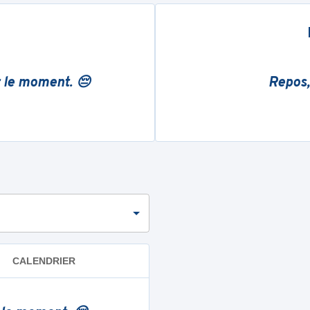
r le moment. 😔
Repos,
CALENDRIER