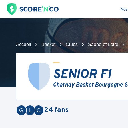
Nos 
Accueil
Basket
Clubs
Saône-et-Loire
SENIOR F1
Charnay Basket Bourgogne 
24
fans
G
L
C